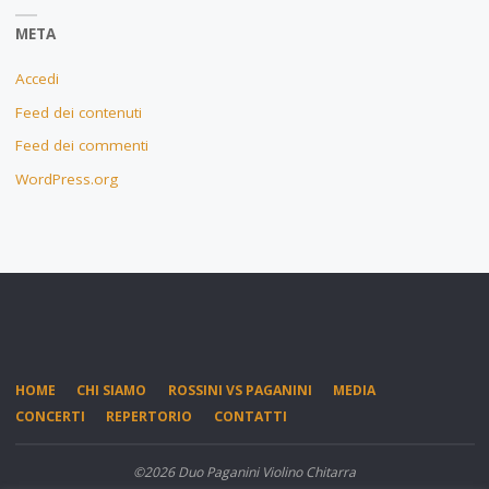
META
Accedi
Feed dei contenuti
Feed dei commenti
WordPress.org
HOME
CHI SIAMO
ROSSINI VS PAGANINI
MEDIA
CONCERTI
REPERTORIO
CONTATTI
©2026 Duo Paganini Violino Chitarra