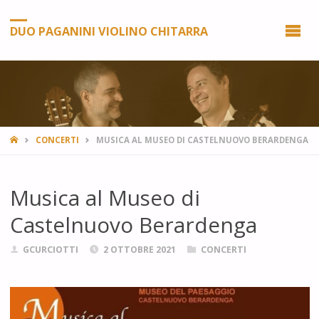
DUO PAGANINI VIOLINO CHITARRA
HOME
CONCERTI
MUSICA AL MUSEO DI CASTELNUOVO BERARDENGA
Musica al Museo di
Castelnuovo Berardenga
GCURCIOTTI
2 OTTOBRE 2021
CONCERTI